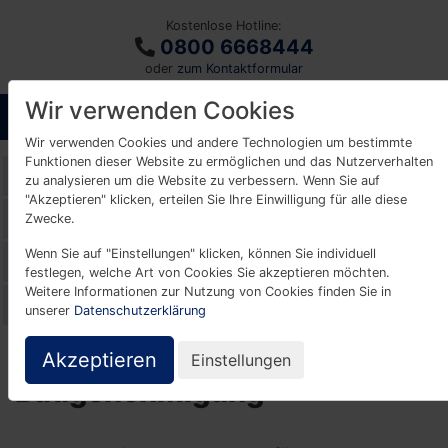
Kostenlose Hotline:
0800 6668444
oder
zum Kontaktformular
Wir verwenden Cookies
Wir verwenden Cookies und andere Technologien um bestimmte
Funktionen dieser Website zu ermöglichen und das Nutzerverhalten
Glossar
zu analysieren um die Website zu verbessern. Wenn Sie auf
"Akzeptieren" klicken, erteilen Sie Ihre Einwilligung für alle diese
A
B
C
D
E
F
G
H
I
K
Zwecke.
Wenn Sie auf "Einstellungen" klicken, können Sie individuell
L
M
N
O
P
R
S
T
U
V
festlegen, welche Art von Cookies Sie akzeptieren möchten.
Weitere Informationen zur Nutzung von Cookies finden Sie in
W
Z
unserer
Datenschutzerklärung
Akzeptieren
Einstellungen
Baugenehmigung