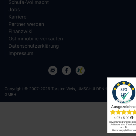
Schufa-Vollmacht
Jobs
Karriere
Partner werden
Finanzwiki
Ostimmobilie verkaufen
Datenschutzerklärung
Impressum
Copyright © 2007-2026 Torsten Weis, UMSCHULDEN-LEICHT
GMBH