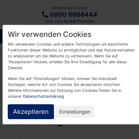
Kostenlose Hotline:
0800 6668444
oder
zum Kontaktformular
Wir verwenden Cookies
Wir verwenden Cookies und andere Technologien um bestimmte
Funktionen dieser Website zu ermöglichen und das Nutzerverhalten
Glossar
zu analysieren um die Website zu verbessern. Wenn Sie auf
"Akzeptieren" klicken, erteilen Sie Ihre Einwilligung für alle diese
A
B
C
D
E
F
G
H
I
K
Zwecke.
Wenn Sie auf "Einstellungen" klicken, können Sie individuell
L
M
N
O
P
R
S
T
U
V
festlegen, welche Art von Cookies Sie akzeptieren möchten.
Weitere Informationen zur Nutzung von Cookies finden Sie in
W
Z
unserer
Datenschutzerklärung
Akzeptieren
Einstellungen
Kreditvertrag