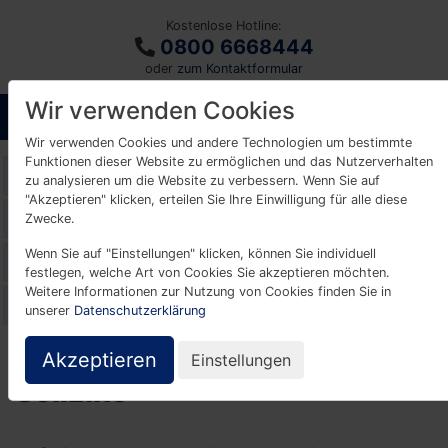
Kostenlose Hotline:
0800 6668444
oder
zum Kontaktformular
Wir verwenden Cookies
Wir verwenden Cookies und andere Technologien um bestimmte
Funktionen dieser Website zu ermöglichen und das Nutzerverhalten
Glossar
zu analysieren um die Website zu verbessern. Wenn Sie auf
"Akzeptieren" klicken, erteilen Sie Ihre Einwilligung für alle diese
A
B
C
D
E
F
G
H
I
K
Zwecke.
Wenn Sie auf "Einstellungen" klicken, können Sie individuell
L
M
N
O
P
R
S
T
U
V
festlegen, welche Art von Cookies Sie akzeptieren möchten.
Weitere Informationen zur Nutzung von Cookies finden Sie in
W
Z
unserer
Datenschutzerklärung
Akzeptieren
Einstellungen
Sollzins