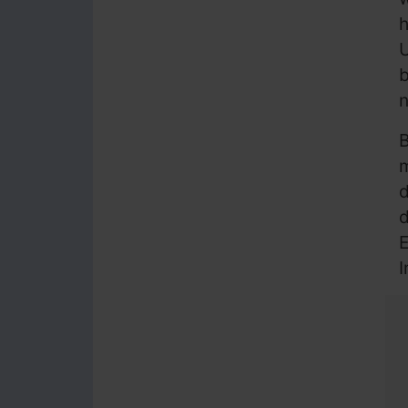
h
U
b
B
m
d
d
E
I