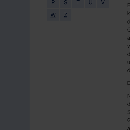
R
S
T
U
V
k
W
Z
d
G
v
d
u
d
N
S
G
a