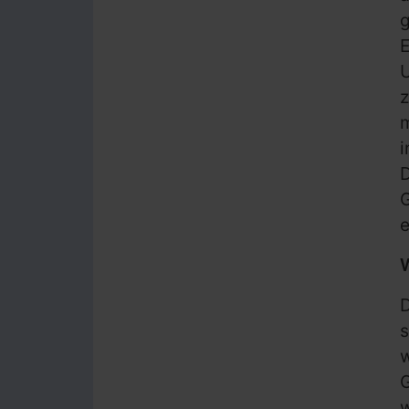
g
E
U
m
i
e
D
s
w
G
w