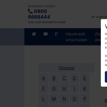
Kostenlose Hotline:
0800
6668444
unabhän
oder
zum Kontaktformular
Hauskredit
Zwang
W
d
umschulden
abwen
d
I
W
A
N
Glossar
A
B
C
D
E
F
G
H
I
K
L
M
N
O
P