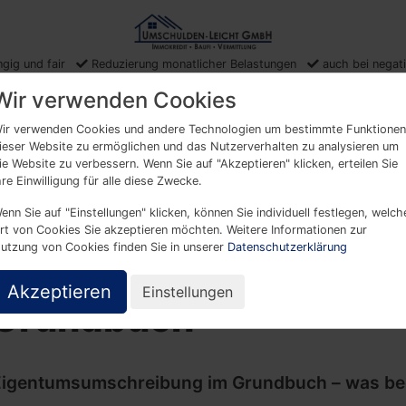
gig und fair
Reduzierung monatlicher Belastungen
auch bei negat
Wir verwenden Cookies
sversteigerung
Hauskauf ohne
Heimwerkerdarlehen
ir verwenden Cookies und andere Technologien um bestimmte Funktionen
ieser Website zu ermöglichen und das Nutzerverhalten zu analysieren um
den
Eigenkapital
ie Website zu verbessern. Wenn Sie auf "Akzeptieren" klicken, erteilen Sie
hre Einwilligung für alle diese Zwecke.
enn Sie auf "Einstellungen" klicken, können Sie individuell festlegen, welch
rt von Cookies Sie akzeptieren möchten. Weitere Informationen zur
utzung von Cookies finden Sie in unserer
Datenschutzerklärung
Eigentumsumschreibu
Akzeptieren
Einstellungen
Grundbuch
Eigentumsumschreibung im Grundbuch – was be