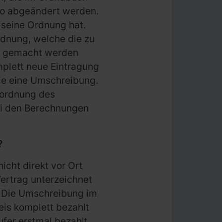
so abgeändert werden.
s seine Ordnung hat.
rdnung, welche die zu
s gemacht werden
mplett neue Eintragung
wie eine Umschreibung.
nordnung des
ei den Berechnungen
?
cht direkt vor Ort
Vertrag unterzeichnet
m. Die Umschreibung im
eis komplett bezahlt
fer erstmal bezahlt