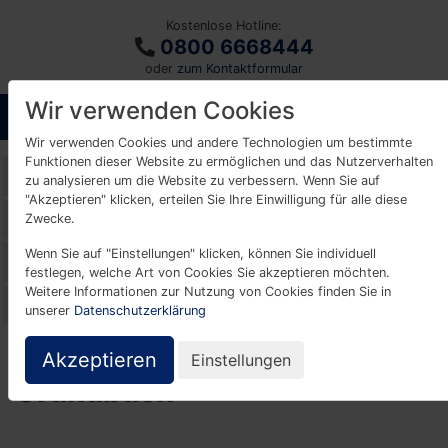
Kostenlose Hotline:
0800 6668444
oder
zum Kontaktformular
Wir verwenden Cookies
Wir verwenden Cookies und andere Technologien um bestimmte
Funktionen dieser Website zu ermöglichen und das Nutzerverhalten
Glossar
zu analysieren um die Website zu verbessern. Wenn Sie auf
"Akzeptieren" klicken, erteilen Sie Ihre Einwilligung für alle diese
A
B
C
D
E
F
G
H
I
K
Zwecke.
Wenn Sie auf "Einstellungen" klicken, können Sie individuell
L
M
N
O
P
R
S
T
U
V
festlegen, welche Art von Cookies Sie akzeptieren möchten.
Weitere Informationen zur Nutzung von Cookies finden Sie in
W
Z
unserer
Datenschutzerklärung
Akzeptieren
Einstellungen
Grundbuch