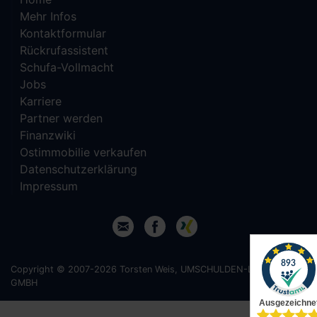
Mehr Infos
Kontaktformular
Rückrufassistent
Schufa-Vollmacht
Jobs
Karriere
Partner werden
Finanzwiki
Ostimmobilie verkaufen
Datenschutzerklärung
Impressum
Copyright © 2007-2026 Torsten Weis, UMSCHULDEN-LEICHT
GMBH