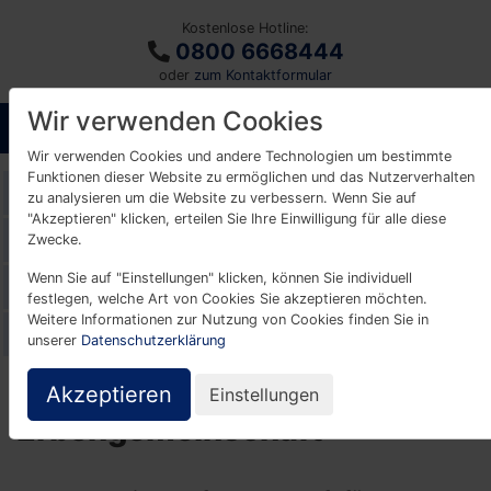
Kostenlose Hotline:
0800 6668444
oder
zum Kontaktformular
Wir verwenden Cookies
Wir verwenden Cookies und andere Technologien um bestimmte
Funktionen dieser Website zu ermöglichen und das Nutzerverhalten
Glossar
zu analysieren um die Website zu verbessern. Wenn Sie auf
"Akzeptieren" klicken, erteilen Sie Ihre Einwilligung für alle diese
A
B
C
D
E
F
G
H
I
K
Zwecke.
Wenn Sie auf "Einstellungen" klicken, können Sie individuell
L
M
N
O
P
R
S
T
U
V
festlegen, welche Art von Cookies Sie akzeptieren möchten.
Weitere Informationen zur Nutzung von Cookies finden Sie in
W
Z
unserer
Datenschutzerklärung
Akzeptieren
Einstellungen
Erbengemeinschaft