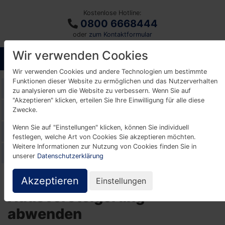
Kostenlose Hotline:
0800 6668444
oder
zum Kontaktformular
Wir verwenden Cookies
Wir verwenden Cookies und andere Technologien um bestimmte
Funktionen dieser Website zu ermöglichen und das Nutzerverhalten
Glossar
zu analysieren um die Website zu verbessern. Wenn Sie auf
"Akzeptieren" klicken, erteilen Sie Ihre Einwilligung für alle diese
A
B
C
D
E
F
G
H
I
K
Zwecke.
Wenn Sie auf "Einstellungen" klicken, können Sie individuell
L
M
N
O
P
R
S
T
U
V
festlegen, welche Art von Cookies Sie akzeptieren möchten.
Weitere Informationen zur Nutzung von Cookies finden Sie in
W
Z
unserer
Datenschutzerklärung
Akzeptieren
Einstellungen
Hausversteigerung
abwenden