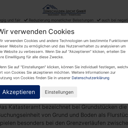
gig und fair
Reduzierung monatlicher Belastungen
auch bei negat
Wir verwenden Cookies
sversteigerung
Hauskauf ohne
Heimwerkerdarlehen
ir verwenden Cookies und andere Technologien um bestimmte Funktionen
ieser Website zu ermöglichen und das Nutzerverhalten zu analysieren um
den
Eigenkapital
ie Website zu verbessern. Wenn Sie auf "Akzeptieren" klicken, erteilen Sie
hre Einwilligung für alle diese Zwecke.
enn Sie auf "Einstellungen" klicken, können Sie individuell festlegen, welch
rt von Cookies Sie akzeptieren möchten. Weitere Informationen zur
utzung von Cookies finden Sie in unserer
Datenschutzerklärung
Flurstück
Akzeptieren
Einstellungen
as Katasteramt bezeichnet bei Grundstücken die
uchungseinheit von Grund und Boden als Flurstück
pielen besonders bei den Grenzverläufen zwisch