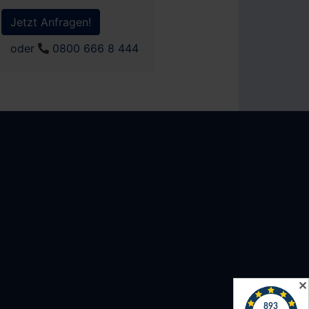
Jetzt Anfragen!
oder
0800 666 8 444
✕