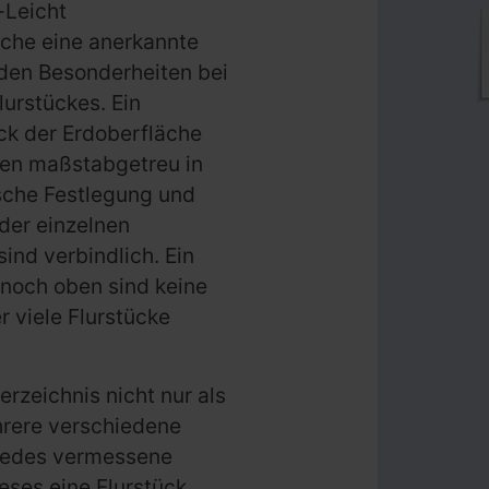
-Leicht
nche eine anerkannte
nden Besonderheiten bei
urstückes. Ein
ck der Erdoberfläche
gen maßstabgetreu in
sche Festlegung und
der einzelnen
ind verbindlich. Ein
noch oben sind keine
r viele Flurstücke
rzeichnis nicht nur als
hrere verschiedene
 Jedes vermessene
ieses eine Flurstück