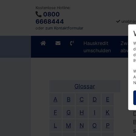
Kostenlose Hotline:
0800
6668444
unabhän
oder
zum Kontaktformular
Hauskredit
Zwang
W
d
umschulden
abwen
d
I
W
A
N
Glossar
A
B
C
D
E
F
G
H
I
K
D
B
L
M
N
O
P
s