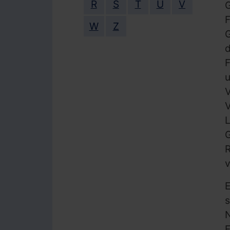
R
S
T
U
V
G
F
W
Z
G
d
F
u
V
V
L
G
R
v
E
s
N
F