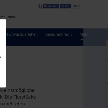
iver Schufa
Forwarddarlehen
Seniorenkredit
Mehr
e
 kleinstmögliche
. Die Flurstücke
en mehreren