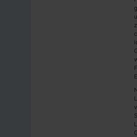
z
c
G
w
F
E
L
v
S
L