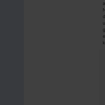
a
d
u
g
e
k