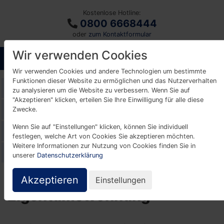
Kostenlose Hotline:
0800 6668444
oder
zum Kontaktformular
Wir verwenden Cookies
Wir verwenden Cookies und andere Technologien um bestimmte
Funktionen dieser Website zu ermöglichen und das Nutzerverhalten
Glossar
zu analysieren um die Website zu verbessern. Wenn Sie auf
"Akzeptieren" klicken, erteilen Sie Ihre Einwilligung für alle diese
A
B
C
D
E
F
G
H
I
K
Zwecke.
Wenn Sie auf "Einstellungen" klicken, können Sie individuell
L
M
N
O
P
R
S
T
U
V
festlegen, welche Art von Cookies Sie akzeptieren möchten.
Weitere Informationen zur Nutzung von Cookies finden Sie in
W
Z
unserer
Datenschutzerklärung
Akzeptieren
Einstellungen
Eigentumswohnung